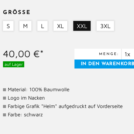
GRÖSSE
S
M
L
XL
XXL
3XL
40,00 €*
MENGE:
auf Lager
Material: 100% Baumwolle
Logo im Nacken
Farbige Grafik "Helm" aufgedruckt auf Vorderseite
Farbe: schwarz