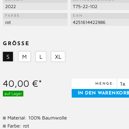
SAISON
ARTIKELNUMMER
2022
T75-22-102
FARBE
EAN
rot
4251614422986
GRÖSSE
S
M
L
XL
40,00 €*
MENGE:
auf Lager
Material: 100% Baumwolle
Farbe: rot